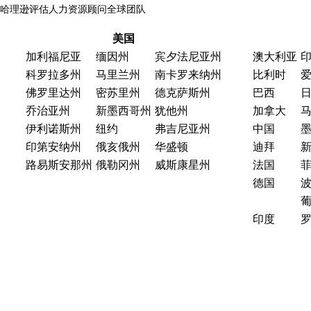
哈理逊评估人力资源顾问全球团队
美国
加利福尼亚
缅因州
宾夕法尼亚州
澳大利亚
科罗拉多州
马里兰州
南卡罗来纳州
比利时
佛罗里达州
密苏里州
德克萨斯州
巴西
乔治亚州
新墨西哥州
犹他州
加拿大
伊利诺斯州
纽约
弗吉尼亚州
中国
印第安纳州
俄亥俄州
华盛顿
迪拜
路易斯安那州
俄勒冈州
威斯康星州
法国
德国
印度